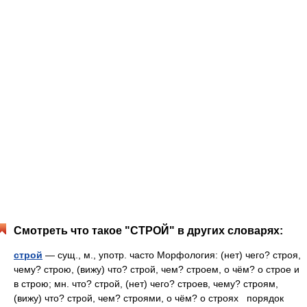
Смотреть что такое "СТРОЙ" в других словарях:
строй
— сущ., м., употр. часто Морфология: (нет) чего? строя,
чему? строю, (вижу) что? строй, чем? строем, о чём? о строе и
в строю; мн. что? строй, (нет) чего? строев, чему? строям,
(вижу) что? строй, чем? строями, о чём? о строях порядок