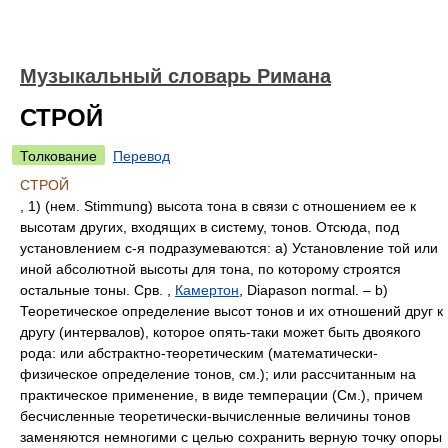
Музыкальный словарь Римана
СТРОЙ
Толкование
Перевод
СТРОЙ
, 1) (нем. Stimmung) высота тона в связи с отношением ее к
высотам других, входящих в систему, тонов. Отсюда, под
установлением с-я подразумеваются: а) Установление той или
иной абсолютной высоты для тона, по которому строятся
остальные тоны. Срв. ,
Камертон
, Diapason normal. – b)
Теоретическое определение высот тонов и их отношений друг к
другу (интервалов), которое опять-таки может быть двоякого
рода: или абстрактно-теоретическим (математически-
физическое определение тонов, cм.); или рассчитанным на
практическое применение, в виде темперации (См.), причем
бесчисленные теоретически-вычисленные величины тонов
заменяются немногими с целью сохранить верную точку опоры