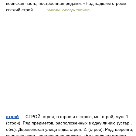
воинская часть, построенная рядами. «Над падшим строем
свежий строй… …
Толковый словарь Ушакова
строй
— СТРОЙ, строя, о строе и в строю, мн. строй, муж. 1.
(строи). Ряд предметов, расположенных в одну линию (устар.,
обл.). Деревенская улица в два строя. 2. (строи). Ряд, шеренга;
воинская часть, построенная рядами. «Над падшим строем