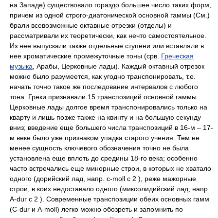
на Западе) существовало гораздо большее число таких форм,
причем из одной строго-диатонической основной гаммы (См.)
брали всевозможные октавные отрезки (отделы) и
рассматривали их теоретически, как нечто самостоятельное.
Из нее выпускали также отдельные ступени или вставляли в
нее хроматические промежуточные тоны (срв.
Греческая
музыка
, Арабы, Церковные лады). Каждый октавный отрезок
можно было разумеется, как угодно транспонировать, т.е.
начать точно такое же последование интервалов с любого
тона. Греки признавали 15 транспозиций основной гаммы.
Церковные лады долгое время транспонировались только на
кварту и лишь позже также на квинту и на большую секунду
вниз; введение еще большего числа транспозиций в 16-м – 17-
м веке было уже признаком упадка старого учения. Тем не
менее сущность ключевого обозначения точно не была
установлена еще вплоть до средины 18-го века; особенно
часто встречались еще минорные строи, в которых не хватало
одного (дорийский лад, напр. c-moll с 2 ), реже мажорные
строи, в коих недоставало одного (миксолидийский лад, напр.
A-dur с 2 ). Современные транспозиции обеих основных гамм
(C-dur и A-moll) легко можно обозреть и запомнить по