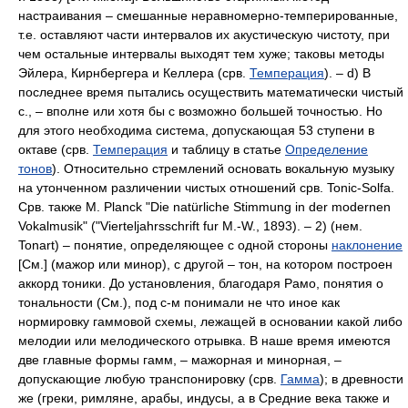
настраивания – смешанные неравномерно-темперированные,
т.е. оставляют части интервалов их акустическую чистоту, при
чем остальные интервалы выходят тем хуже; таковы методы
Эйлера, Кирнбергера и Келлера (срв.
Темперация
). – d) В
последнее время пытались осуществить математически чистый
с., – вполне или хотя бы с возможно большей точностью. Но
для этого необходима система, допускающая 53 ступени в
октаве (срв.
Темперация
и таблицу в статье
Определение
тонов
). Относительно стремлений основать вокальную музыку
на утонченном различении чистых отношений срв. Tonic-Solfa.
Срв. также М. Planck "Die natürliche Stimmung in der modernen
Vokalmusik" ("Vierteljahrsschrift fur M.-W., 1893). – 2) (нем.
Tonart) – понятие, определяющее с одной стороны
наклонение
[См.] (мажор или минор), с другой – тон, на котором построен
аккорд тоники. До установления, благодаря Рамо, понятия о
тональности (См.), под с-м понимали не что иное как
нормировку гаммовой схемы, лежащей в основании какой либо
мелодии или мелодического отрывка. В наше время имеются
две главные формы гамм, – мажорная и минорная, –
допускающие любую транспонировку (срв.
Гамма
); в древности
же (греки, римляне, арабы, индусы, а в Средние века также и