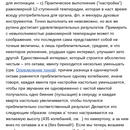
для интонации. – с) Практическое выполнение ("настройка")
равномерной 12-ступенной темперадии, которая в наст. время
всюду употребительна для органа, фп. и мензуры духовых
инструментов. Точно выполнить ее невозможно, но все же
рутина достигает удовлетворительных результатов. Примирить
с невыполнимостью равномерной темперации может то
соображение, что последняя сама представляет собой не
точные величины, а лишь приблизительные, средние, и что
некоторое уклонение, ухудшая один интервал, улучшает зато
другой. Единственный интервал, который строится абсолютно
чистым – это октава; квинту приходится несколько уменьшать
(срв.
Определение тонов
), причем разница в одночертной
октаве равняется приблизительно одному колебанию, иначе
говоря, каждая квинта при настройке настолько уменьшается,
чтобы при звучании ее одновременно с чистой квинтой
получалось одно биение (пульсация) в секунду, и каждая
кварта настолько увеличивается, чтобы получался
приблизительно соответственный результат. Делается это
следующим образом: сперва а' точно настраивается на
желаемую высоту (435 колебаний, cм. .) по камертону, а за ним
вниз по октавам а и а (без биений!). Если мы теперь возьмем