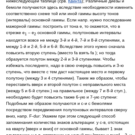
нижеследующей таблице (срв.
Квинта
); Различные диезы и
бемоли получаются здесь вследствие необходимости изменить
соответственно схеме той или иной гаммы высоту тонов
(интервалы) основной гаммы. Если напр. нужно последование
мажорной гаммы: построить от тона е, то окажется, что в
отрезке е
– е
основной гаммы, полутоновые интервалы
1
2
находятся вовсе не между 3-й и 4-й, 7-й и 8-й ступенями, а
между 1-й и 2-й, 5-й и 6-й: Вследствие этого нужно сначала
повысить вторую ступень (вместо fa взять fa ); но тогда
образуется полутон между 2-й и 3-й ступенями. Чтобы
избежать последнего, надо в свою очередь повысить и 3-ю
ступень, что вместе с тем даст настоящее место и первому
полутону (между 3 и 4 ступенями). Таким же образом, чтобы
переставить вверх и второй полутон с неправильного места
(между 5 и 6-й ступен.) на правильное (между 7 и 8-й ступ.),
необходимо будет повысить также 6-ую и 7-ую ступени:
Подобным же образом получаются и с-и с бемолями
посредством передвижения полутоновых интервалов сверху
вниз, напр. F-dur: Укажем при этом следующий способ
запоминания количества знаков альтерации: у с-в, отстоящих
на кварту [вверх и вниз] от основной гаммы, бывает 1 знак
альтерации; у с-в, отстоящих на целый тон [вверх и вниз] – 2, у