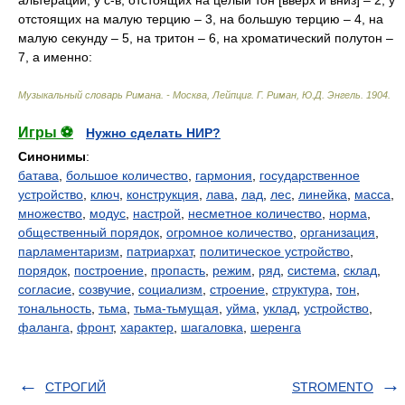
отстоящих на малую терцию – 3, на большую терцию – 4, на
малую секунду – 5, на тритон – 6, на хроматический полутон –
7, а именно:
Музыкальный словарь Римана. - Москва, Лейпциг
.
Г. Риман, Ю.Д. Энгель
.
1904
.
Игры ⚽
Нужно сделать НИР?
Синонимы
:
батава
,
большое количество
,
гармония
,
государственное
устройство
,
ключ
,
конструкция
,
лава
,
лад
,
лес
,
линейка
,
масса
,
множество
,
модус
,
настрой
,
несметное количество
,
норма
,
общественный порядок
,
огромное количество
,
организация
,
парламентаризм
,
патриархат
,
политическое устройство
,
порядок
,
построение
,
пропасть
,
режим
,
ряд
,
система
,
склад
,
согласие
,
созвучие
,
социализм
,
строение
,
структура
,
тон
,
тональность
,
тьма
,
тьма-тьмущая
,
уйма
,
уклад
,
устройство
,
фаланга
,
фронт
,
характер
,
шагаловка
,
шеренга
СТРОГИЙ
STROMENTO