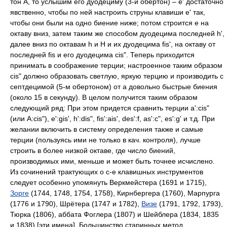
тон А, то услышим его дуодециму (3-й обертон) – е' достаточно
явственно, чтобы по ней настроить струны клавиши е' так,
чтобы они были на одно биение ниже; потом строится е на
октаву вниз, затем таким же способом дуодецима последней h',
далее вниз по октавам h и H и их дуодецима fis', на октаву от
последней fis и его дуодецима cis". Теперь приходится
принимать в соображение терции; настроенное таким образом
cis" должно образовать светлую, яркую терцию и производить с
септдецимой (5-м обертоном) от а довольно быстрые биения
(около 15 в секунду). В целом получится таким образом
следующий ряд: При этом придется сравнить терции а':cis"
(или A:cis"), e':gis', h':dis", fis':ais', des':f, as':c", es':g' и т.д. При
желании включить в систему определения также и самые
терции (пользуясь ими не только в кач. контроля), лучше
строить в более низкой октаве, где число биений,
производимых ими, меньше и может быть точнее исчислено.
Из сочинений трактующих о с-е клавишных инструментов
следует особенно упомянуть Веркмейстера (1691 и 1715),
Зорге
(1744, 1748, 1754, 1758), Кирнбергера (1760), Марпурга
(1776 и 1790), Шрётера (1747 и 1782),
Визе
(1791, 1792, 1793),
Тюрка (1806), аббата Фоглера (1807) и Шейблера (1834, 1835
и 1838) [эти имена]. Большинство старинных метод