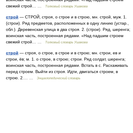
свежий строй… …
Толковый словарь Ушакова
строй
— СТРОЙ, строя, о строе и в строю, мн. строй, муж. 1.
(строи). Ряд предметов, расположенных в одну линию (устар.,
обл.). Деревенская улица в два строя. 2. (строи). Ряд, шеренга;
воинская часть, построенная рядами. «Над падшим строем
свежий строй… …
Толковый словарь Ушакова
строй
— строя, о строе, в строе и в строю; мн. строи, ев и
строи, ёв; м. 1. о строе, в строю; строи. Ряд солдат, шеренга;
воинская часть, построенная рядами. Встать в с. Расхаживать
перед строем. Выйти из строя. Идти, двигаться строем, в
строю. 2.… …
Энциклопедический словарь